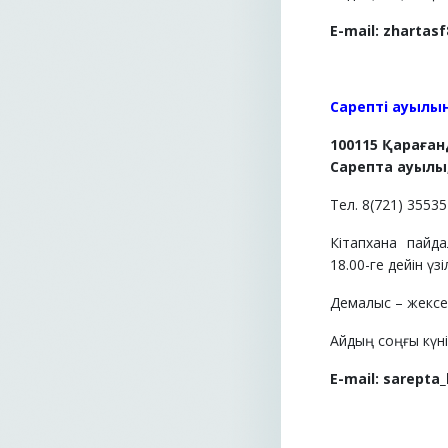
E-mail:
zhartasf
Сарепті ауылы
100115 Қараға
Сарепта ауылы,
Тел. 8(721) 3553
Кітапхана пайд
18.00-ге дейін үзі
Демалыс – жексен
Айдың соңғы күні 
E-mail:
sarepta_