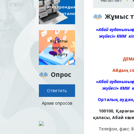
Негізгі бет
Электрондық
каталог
Жұмыс т
«Абай ауданының
жүйесі» КММ
кі
Кітапты
онлайн
ұзарту
ДЕМ
Айдың с
Опрос
«Абай ауданының
жүйесі» КММ
Орталық аудан
Архив опросов
100100, Қарағ
қаласы, Абай көшес
Телефон, факс: 8