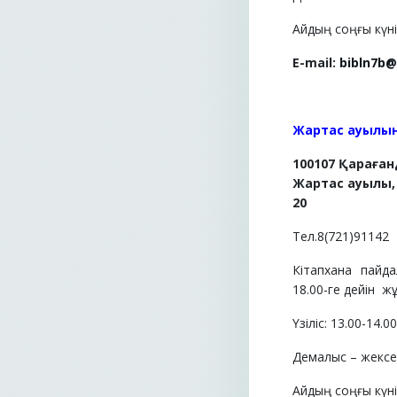
Айдың соңғы күні 
E-mail:
bibln7b@
Жартас ауылын
100107 Қараға
Жартас ауылы, 
20
Тел.8(721)91142
Кітапхана пайд
18.00-ге дейін
жұ
Үзіліс: 13.00-14.0
Демалыс – жексен
Айдың соңғы күні 