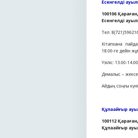
Есенгелді ауы
100106 Қараға
Есенгелді ауыл
Тел. 8(721)59621
Кітапхана пайд
18.00-ге дейін жұ
Үзіліс: 13.00-14.0
Демалыс – жексен
Айдың соңғы күні 
Құлаайғыр ауы
100112 Қараға
Құлаайғыр ауыл