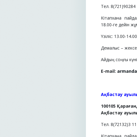
Тел. 8(721)90284
Кітапхана пайд
18.00-ге дейін жұ
Үзіліс: 13.00-14.0
Демалыс – жексен
Айдың соңғы күні 
E
-
mail
:
armanda
Ақбастау ауыл
100105 Қараға
Ақбастау ауылы
Тел. 8(72132)3 1
Кітапхана пайд