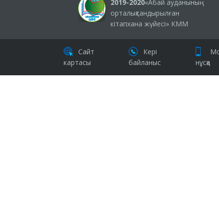
2019-2020
«Абай ауданының
орталықтандырылған
кітапхана жүйесі» КММ
Сайт
Кері
Мо
картасы
байланыс
нұсқа