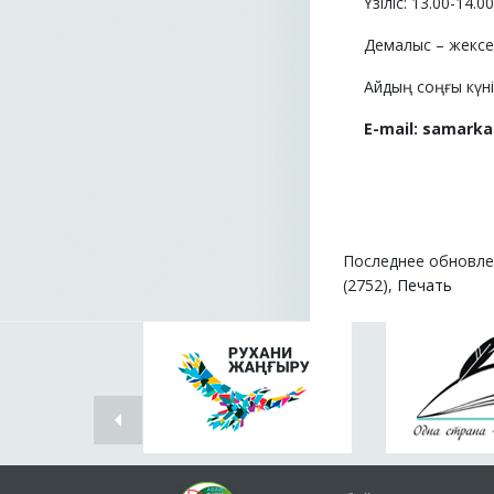
Үзіліс: 13.00-14.0
Демалыс – жексен
Айдың соңғы күні 
E-mail:
samarka
Последнее обновлен
(2752),
Печать