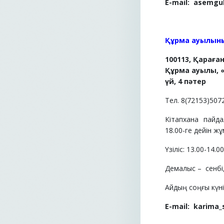
E-mail:
asemgul
Құрма ауылыны
100113, Қараға
Құрма ауылы, «
үй, 4 пәтер
Тел. 8(72153)507
Кітапхана пайд
18.00-ге дейін жұ
Үзіліс: 13.00-14.0
Демалыс –
сенбі
Айдың соңғы күні 
E-mail:
karima_