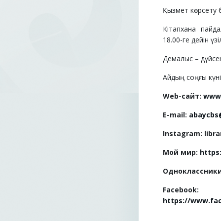
Қызмет көрсету бө
Кітапхана пайд
18.00-ге дейін үзі
Демалыс –
дүйсе
Айдың со
ң
ғы күні
Web-сайт:
www.
E-mail:
abaycbs
Instagram:
libra
Мой мир:
https
Одноклассник
Facebook
:
https
://
www
.
fa