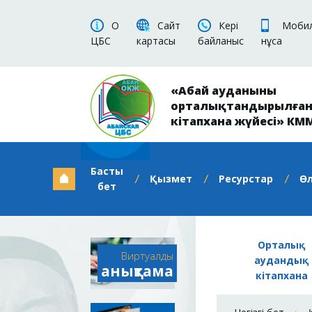
О
Сайт
Кері
Мобил
ЦБС
картасы
байланыс
нұсқа
«Абай ауданының
орталықтандырылға
кітапхана жүйесі» КМ
Басты
Қызмет
Ресурстар
Ө
бет
Орталық
Виртуалды
аудандық
анықтама
кітапхана