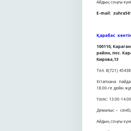
Айдың соңғы күні 
E-mail:
zuhra56
Қарабас
кенті
100110, Карага
район, пос. Кар
Кирова,13
Тел. 8(721) 45438
Кітапхана пайд
18.00-ге дейін жұ
Үзіліс: 13.00-14.0
Демалыс –
сенбі
Айдың соңғы күні 