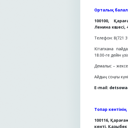
О
рталық балал
100100, Қара
Ленина көшесі, 
Телефон: 8(721 3
Кітапхана пайд
18.00-ге дейін үзі
Демалыс – жексе
Айдың соңғы күні 
E-mail:
detsowa
Топар кентінің
100116, Қарағ
кенті, Қазыбек 