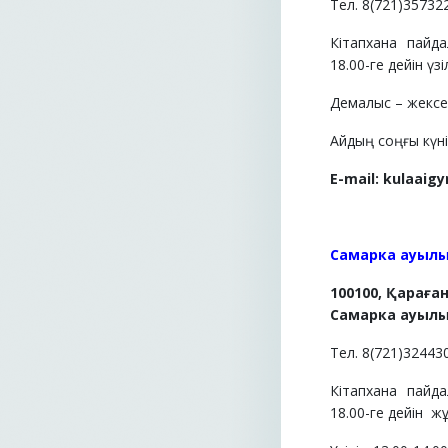
Тел. 8(721)35732
Кітапхана пайд
18.00-ге дейін үзі
Демалыс – жексен
Айдың соңғы күні 
E-mail:
kulaaigy
Самарка ауылы
100100, Қараға
Самарка ауылы,
Тел. 8(721)32443
Кітапхана пайд
18.00-ге дейін
жұ