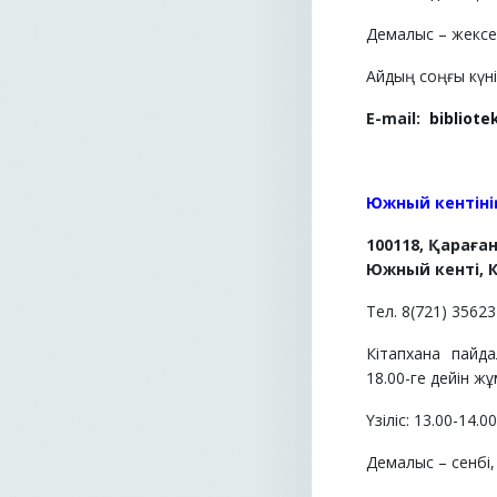
Демалыс – жексен
Айдың соңғы күні 
E-mail:
bibliot
Южный кентіні
100118, Қараға
Южный кенті, К
Тел. 8(721) 3562
Кітапхана пайд
18.00-ге дейін жұ
Үзіліс: 13.00-14.0
Демалыс – сенбі,