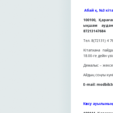
Абай қ. №3 кі
100100, Қарағ
ықшам аудан
87213147684
Тел. 8(72131) 4 7
Кітапхана пайд
18.00-ге дейін үзі
Демалыс – жексен
Айдың соңғы күні 
E
-
mail
:
modbib
3
Көксу ауылыны