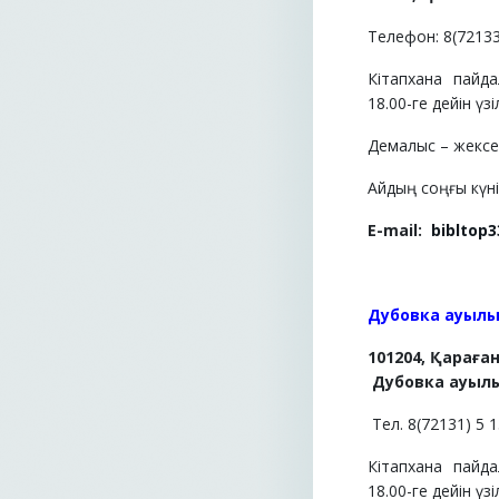
Телефон: 8(72133
Кітапхана пайд
18.00-ге дейін үзі
Демалыс – жексе
Айдың соңғы күні 
E-mail:
bibltop
Дубовка ауылы
101204, Қараға
Дубовка ауылы
Т
ел. 8
(
72131
)
5
1
Кітапхана пайд
18.00-ге дейін үзі