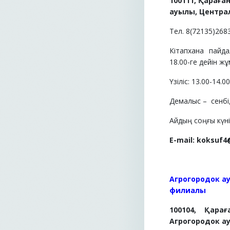
100111, Қараға
ауылы, Централ
Тел. 8(72135)268
Кітапхана пайд
18.00-ге дейін жұ
Үзіліс: 13.00-14.0
Демалыс –
сенбі
Айдың соңғы күні 
E
-
mail
:
koksuf4
Агрогородок а
филиалы
100104, Қара
Агрогородок ау