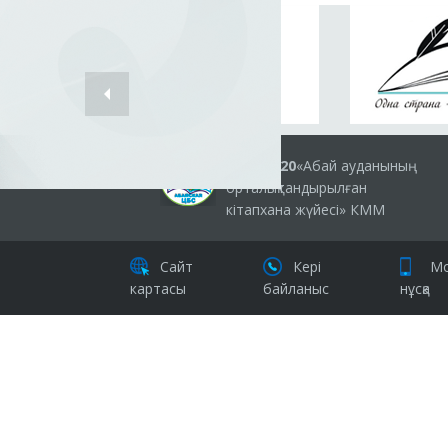
2019-2020
«Абай ауданының
орталықтандырылған
кітапхана жүйесі» КММ
Сайт
Кері
Мо
картасы
байланыс
нұсқа