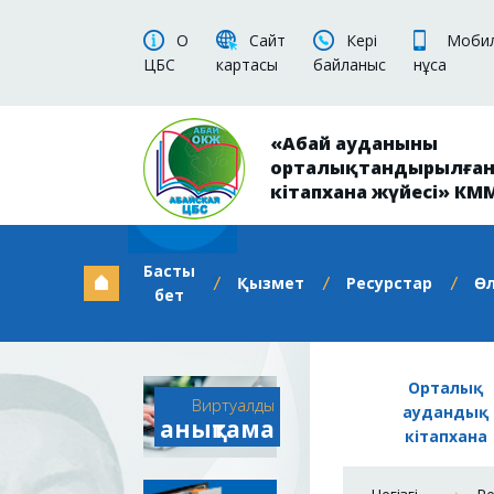
О
Сайт
Кері
Мобил
ЦБС
картасы
байланыс
нұсқа
«Абай ауданының
орталықтандырылға
кітапхана жүйесі» КМ
Басты
Қызмет
Ресурстар
Ө
бет
Орталық
Виртуалды
аудандық
анықтама
кітапхана