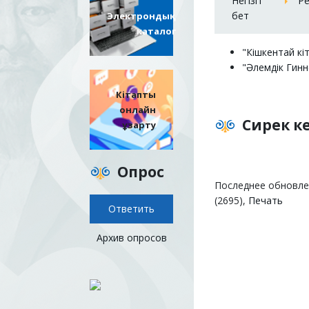
Негізгі
Ре
бет
Электрондық
каталог
"Кішкентай кі
"Әлемдік Гин
Кітапты
онлайн
Сирек ке
ұзарту
Опрос
Последнее обновлен
(2695),
Печать
Архив опросов