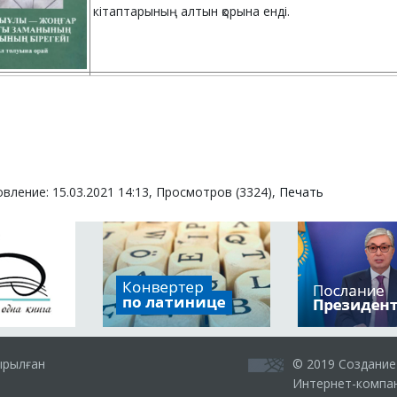
кітаптарының алтын қорына енді.
Профессор Рәшид Саттарұлы Кәреновтің «ХІХ ға
қозғалысының каһарманы – Таймас батыр Бекта
батырдың 225-жылдығына орай 2020 жылы жарыққ
бөлімнен тұрады. Монографиядағы «Таймас 
вление: 15.03.2021 14:13, Просмотров (3324),
қатысты шежіре деректері», «Ұлт – азаттық көтер
Печать
Бектасұлымен қатар соғысқан, үзеңгілес болған ата
атты бөлімдер аса маңызды болып табыл
аумағында Таймас батырдың кесенесі бар. 2020
өңделіп Абай ауданының киелі орындары тізіміне
ОКЖ өлкетану қорының алтын қорының есебінде.
ырылған
© 2019 Создание
Интернет-компан