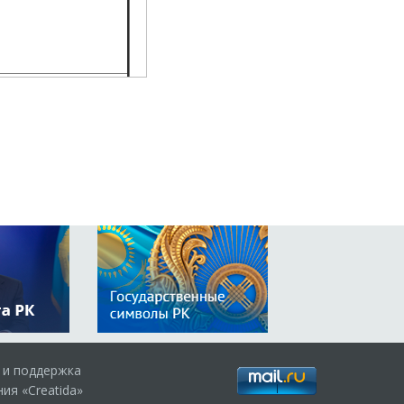
сырдағы Ұлт-азаттық
сұлы» монографиясы
а көрген. Кітап 11
батыр Бектасұлына
іліс кезінде Таймас
қты қазақ батырлары»
ады. Абай ауданы
 жылы кесене қайта
н енген. Кітап Абай
 и поддержка
ия «Creatida»