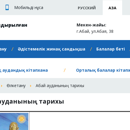
Мобильді нұсқа
РУССКИЙ
ҚАЗАҚ
ндырылған
Мекен-жайы:
г.Абай, ул.Абая, 38
ану
Әдістемелік жинақ сандықша
Балалар беті
 аудандық кітапхана
Орталық балалар кітап
Өлкетану
Абай ауданының тарихы
 ауданының тарихы