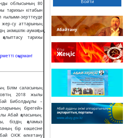
ғанды облысының 80
ны тарихы» кітабын
л ғылыми-зерттеуде
, жер-су аттарының
ң әкімшілік-аумақтық
 қалыптасу тарихы
ұрметті оқырман!
ың Білім саласының
новтің 2018 жылы
убай Биболдыұлы –
ларының бірегейі»
ылы Абай қаласының
ы, біздің қаламыз
ланың бір көшесіне
бай ОКЖ өлкетану