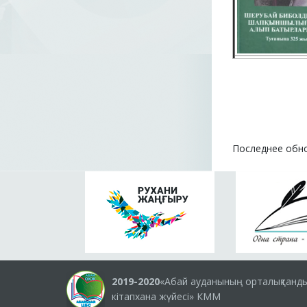
Последнее обно
2019-2020
«Абай ауданының орталықтанд
кітапхана жүйесі» КММ