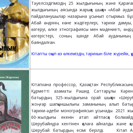
Тәуелсіздігіміздің 25 жылдығының және Қара
жылдығының аясында жарыққа шыққан «Абай ауда
пайдаланушылар назарына ұсынып отырмыз. Бұ
Абай өңірінің көне жәдігерлері, тарихи дамуы
өзгеруі, өлке этнографиясы мен мәдениеті, өңірді
өзгерістері, соның ішінде Абай ауданының
баяндалған.
Кітапты оқып өз өлкеміздің тарихын біле жүрейік, қ
Кітапхана профессор, Қазақстан Республикасын
Құрметті азаматы Рәшид Саттарұлы Кәре
батырдың 325-жылдығына орай шыққан «Шер
жоңғар шапқыншылығы заманының алып батыр
тарихи-әдеби монографиясын ұсынады. 2021 ж
60-жылдығы екенін атап айтпасқа болмайд
Шерубайнұра кентінен қалаға айналды және қа
Шерубай батырдың есімі берілді. Кітап А