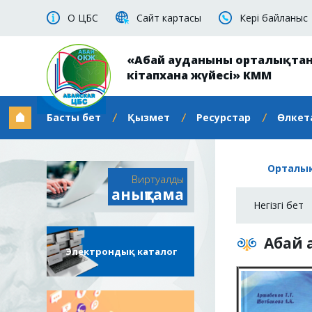
О ЦБС
Сайт картасы
Кері байланыс
«Абай ауданының орталықта
кітапхана жүйесі» КММ
Басты бет
Қызмет
Ресурстар
Өлкет
Орталық
Виртуалды
анықтама
Негізгі бет
Абай
Электрондық каталог