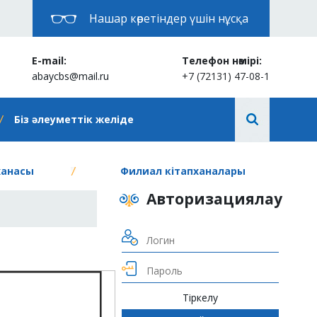
Нашар көретіндер үшін нұсқа
E-mail:
Телефон нөмірі:
abaycbs@mail.ru
+7 (72131) 47-08-1
Біз әлеуметтік желіде
ханасы
Филиал кітапханалары
Авторизациялау
Тіркелу