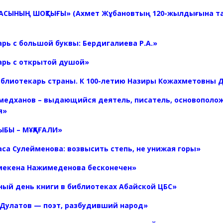
ЫКАСЫНЫҢ ШОҚТЫҒЫ» (Ахмет Жұбановтың 120-жылдығына 
рь с большой буквы: Бердигалиева Р.А.
»
арь с открытой душой»
блиотекарь страны. К 100-летию Назиры Кожахметовны 
медханов – выдающийся деятель, писатель, основополо
я»
ЫБЫ – МҰҚАҒАЛИ»
са Сулейменова: возвысить степь, не унижая горы»
мекена Нажимеденова бесконечен»
ый день книги в библиотеках Абайской ЦБС»
Дулатов — поэт, разбудивший народ»