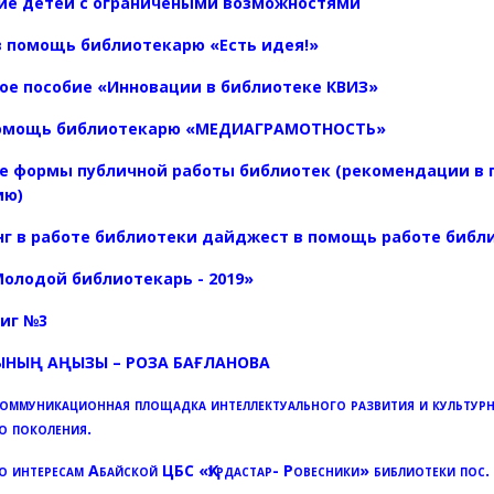
ие детей с ограничеными возможностями
 помощь библиотекарю «Есть идея!»
ое пособие «Инновации в библиотеке КВИЗ»
помощь библиотекарю «МЕДИАГРАМОТНОСТЬ»
е формы публичной работы библиотек (рекомендации в
ию)
г в работе библиотеки дайджест в помощь работе библ
олодой библиотекарь - 2019»
ниг №
3
СЫНЫҢ АҢЫЗЫ – РОЗА БАҒЛАНОВА
коммуникационная площадка интеллектуального развития и культур
о поколения.
о интересам Абайской ЦБС «Қурдастар- Ровесники» библиотеки пос.