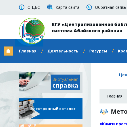
О ЦБС
Карта сайта
Обратная связь
КГУ «Централизованная биб
система Абайского района»
Главная
Деятельность
Ресурсы
Кра
Цен
Виртуальная
справка
Главная
Электронный каталог
Мето
«
Книги про