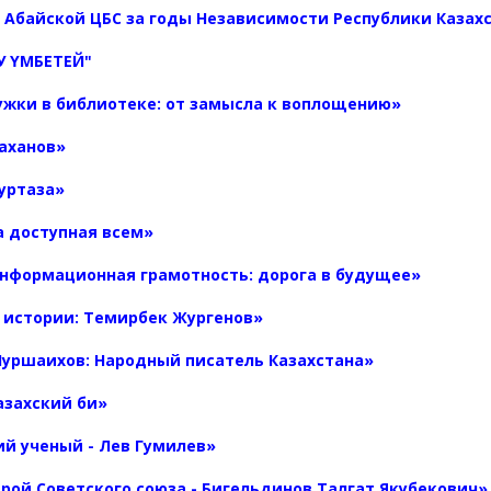
Абайской ЦБС за годы Независимости Республики Казах
У ҮМБЕТЕЙ"
ужки в библиотеке: от замысла к воплощению»
Шаханов»
Муртаза»
 доступная всем»
нформационная грамотность: дорога в будущее»
 истории: Темирбек Жургенов»
Нуршаихов: Народный писатель Казахстана»
азахский би»
й ученый - Лев Гумилев»
рой Советского союза - Бигельдинов Талгат Якубекович»