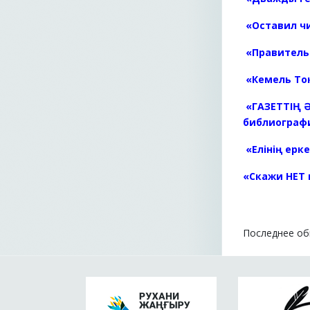
«Оставил ч
«Правитель
«Кемель То
«ГАЗЕТТІҢ Ә
библиографи
«Елінің ерк
«Скажи НЕТ
Последнее обн