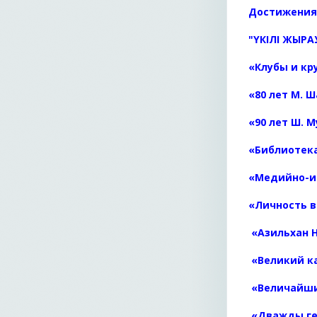
Достижения 
"ҮКІЛІ ЖЫРА
«Клубы и кр
«80 лет М. 
«90 лет Ш. 
«Библиотека
«Медийно-и
«Личность в
«Азильхан 
«Великий к
«Величайши
«Дважды ге