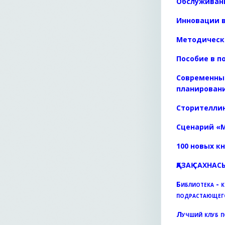
Обслуживан
Инновации в
Методическ
Пособие в 
Современны
планирован
Сторителлин
Сценарий «М
100 новых к
ҚАЗАҚ САХНА
Библиотека - 
подрастающег
Лучший клуб п