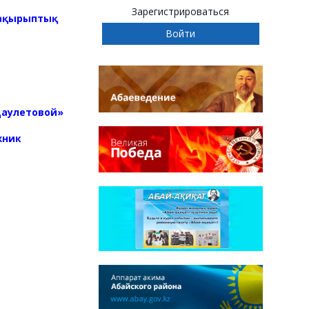
Зарегистрироваться
тақырыптық
Даулетовой»
жник