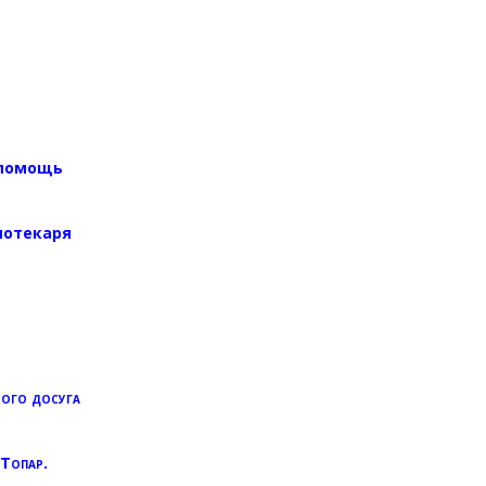
 помощь
иотекаря
ного досуга
 Топар.