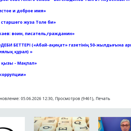
истое и доброе имя»
 старшего жуза Толе би»
каев: воин, писатель,гражданин»
ДЕБИ БЕТТЕРІ («Абай-ақиқат» газетінің 50-жылдығына ар
ялық құрал) »
е қызы - Мақпал»
 коррупции»
овление: 05.06.2026 12:30, Просмотров (9461),
Печать