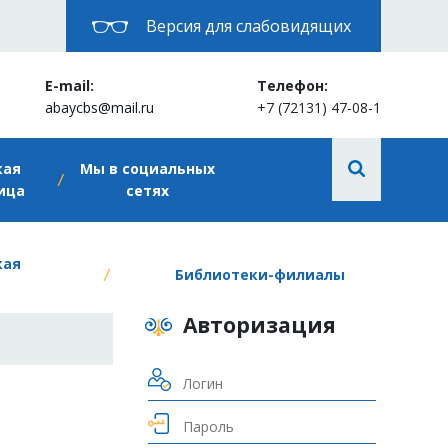
Версия для слабовидящих
E-mail:
Телефон:
abaycbs@mail.ru
+7 (72131) 47-08-1
кая
Мы в социальных
ица
сетях
кая
Библиотеки-филиалы
Авторизация