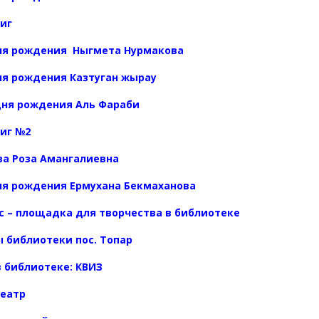
ниг
дня рождения Ныгмета Нурмакова
дня рождения Казтуган жырау
 дня рождения Аль Фараби
ниг №2
ва Роза Амангалиевна
дня рождения Ермухана Бекмаханова
 – площадка для творчества в библиотеке
 библиотеки пос. Топар
 библиотеке: КВИЗ
театр