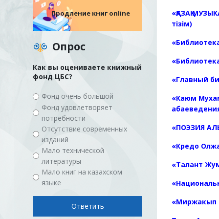
«ҚАЗАҚ МУЗ
Продление книг online
тізім)
«
Библиотека
Опрос
«Библиотек
Как вы оцениваете книжный
фонд ЦБС?
«Главный би
Фонд очень большой
«Каюм Муха
Фонд удовлетворяет
абаеведени
потребности
«ПОЭЗИЯ АЛ
Отсутствие современных
изданий
«Кредо Олжа
Мало технической
литературы
«Талант Жу
Мало книг на казахском
языке
«Национальн
«Миржакып 