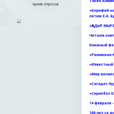
Такен Алимк
Архив опросов
«Корифей на
летию Е.А. 
«ҚАДЫР МЫРЗ
Читаем книг
Книжный фес
«Рахимжан К
«Известный 
«Мир велико
«Сагадат Ну
«Серикбол 
14 февраля 
100 лет со 