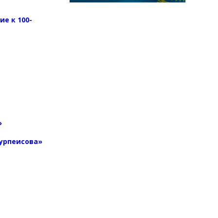
е к 100-
я
»
Нурпеисова»