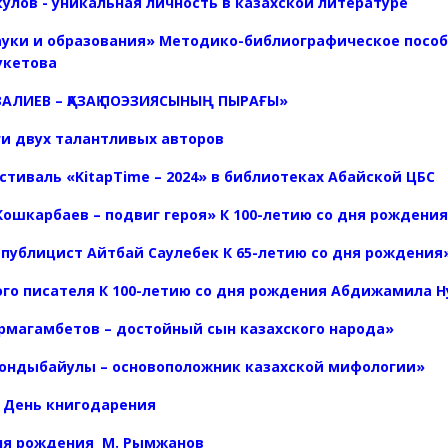
улов - уникальная личность в казахской литературе
уки и образования» Методико-библиографическое пособи
Букетова
АЛИЕВ – ҚАЗАҚ ПОЭЗИЯСЫНЫҢ ПЫРАҒЫ»
и двух талантливых авторов
тиваль «KitapTime – 2024» в библиотеках Абайской ЦБС
ошкарбаев – подвиг героя
»
К 100-летию со дня рождени
публицист Айтбай Саулебек К 65-летию со дня рождения
го писателя К 100-летию со дня рождения Абдижамила 
рмагамбетов – достойный сын казахского народа»
Кондыбайулы – основоположник казахской мифологии»
- День книгодарения
дня рождения М. Рымжанов