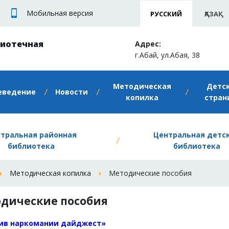
Мобильная версия
РУССКИЙ
ҚАЗАҚ
лиотечная
Адрес:
г.Абай, ул.Абая, 38
Методическая
Детс
еведение
Новости
копилка
стран
тральная районная
Центральная детс
библиотека
библиотека
Методическая копилка
Методические пособия
дические пособия
тив наркомании дайджест
»